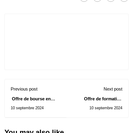
Previous post
Next post
Offre de bourse en
Offre de formation
Egypte de l'université
"Data Sciences for
10 septembre 2024
10 septembre 2024
Helouane
Public Policy" du Chili
You may also like