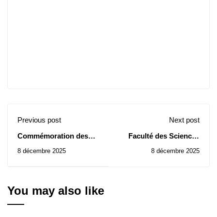
Previous post
Next post
Commémoration des
Faculté des Sciences
manifestations du 11
Economiques : Avis
8 décembre 2025
8 décembre 2025
décembre 1960
d’Attribution Provisoire
de Contrat de la
Consultation N° 22/2025
You may also like