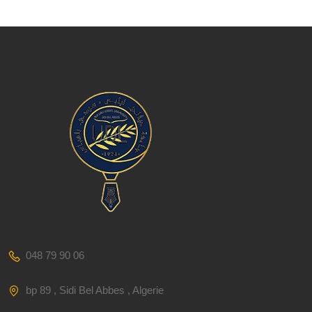
048 79 90 06
bp 89 , Sidi Bel Abbes , Algerie