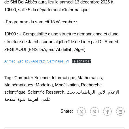
de Sidi Bel Abbès aura lieu le samedi 13 décembre 2025 à
10h00, salle 5 du département d’Informatique.
-Programme du samedi 13 décembre :
10h00 : « Compatibilité d’une structure riemannienne et d’une
structure de Jacobi sur un algèbroîde de Lie » par Dr. Ahmed
ZEGLAOUI (ENSTSA, Sidi Abdellah, Alger)
Ahmed_Zeglaoui-Abstract_Seminaire_MI
Télécharger
Tag:
Computer Science
,
Informatique
,
Mathematics
,
Mathématiques
,
Modeling
,
Modélisation
,
Recherche
scientifique
,
Scientific Research
,
بحث
,
الرياضيات
,
الإعلام الآلي
نمذجة
,
لعربية: ندوة
,
علمي
Share: