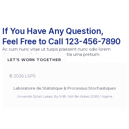
If You Have Any Question,
Feel Free to Call 123-456-7890
Ac cum nunc vitae ut turpis praesent nunc odio lorem
dictumst vestibulum sem pharetra urna pretium.
LET'S WORK TOGETHER
© 2026 LSPS
Laboratoire de Statistique & Processus Stochastiques
Université Djillali Liabes, B.p N 89 Sidi Bel Abbes 22000 / Algérie