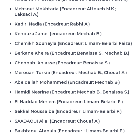
Mebsout Mokhtaria (Encadreur: Attouch M.K.;
Laksaci A.)
Kadiri Nadia (Encadreur: Rabhi A.)
Kenouza Jamel (encadreur: Mechab B.)
Chemikh Souheyla (Encadreur: Limam-Belarbi Faiza)
Berkane Kheira (Encadreur: Benaissa S., Mechab B.)
Chebbab Ikhlasse (Encadreur: Benaissa S.)
Merouan Torkia (Encadreur: Mechab B., Chouaf A.)
Abeidallah Mohammed (Encadreur: Mechab B.)
Hamidi Nesrine (Encadreur: Mechab B., Benaissa S.)
El Haddad Meriem (Encadreur: Limam-Belarbi F.)
Sekkal Noussaiba (Encadreur: Limam-Belarbi F.)
SAADAOUI Allal (Encadreur: Chouaf A.)
Bakhtaoui Ataouia (Encadreur : Limam-Belarbi F.)