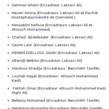
Semmar Siham (Encadreur: Laksaci Ali)
Naceri Amina (Encadreurs :Laksaci Ali et Rachdi
Mustapha(université de Grenoble) )
Messabihi Nafissa (Encadreurs: Laksaci Ali et
Attouch Mohammed)
Chahad Abdelkader
(Encadreur: Laksaci Ali)
Gasmi Laid
(Encadreur: Laksaci Ali)
HENIEN DJELLOUL SAIAH
(Encadreur: Laksaci Ali)
Altendji Belkiss
(Encadreur: Laksaci Ali)
Mankour Khadija (Encadreurs : Benchikh Tawfik)
Louhab Hayat (Encadreur: Attouch Mohammed
Kadi)
Fatitah Omar (Encadreur: Attouch Mohammed Kadi,
Righi Ali)
Bellalou Mohamed (Encadreur: Benchikh Tawfik)
Habibech Mustapha (Encadreur: Benchikh Tawfik)