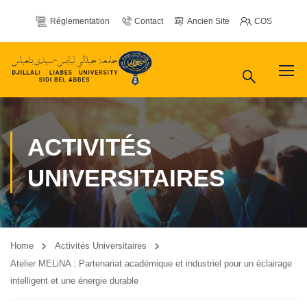
Réglementation
Contact
Ancien Site
COS
ACTIVITÉS
UNIVERSITAIRES
Home
Activités Universitaires
Atelier MELiNA : Partenariat académique et industriel pour un éclairage
intelligent et une énergie durable