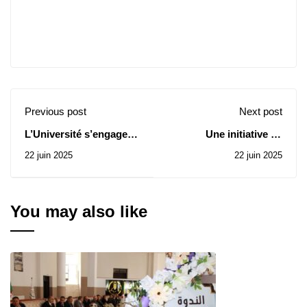
Previous post
Next post
L’Université s’engage à
Une initiative de
accompagner les
leadership : Le Recteur
22 juin 2025
22 juin 2025
étudiants innovants et à
Bouziani Merahi mène
transformer leurs idées
un soutien exceptionnel
en projets économiques
à l’entrepreneuriat
étudiant innovant
You may also like