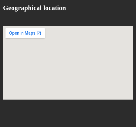
Geographical location
All rights reserved
CSRICTEED
Djillali Liabes University