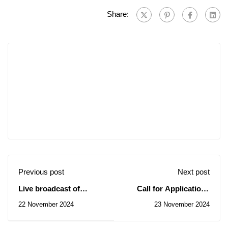
Share:
Previous post
Next post
Live broadcast of
Call for Applications
Global
Program ITEC 2024
22 November 2024
23 November 2024
Entrepreneurship Week
activities